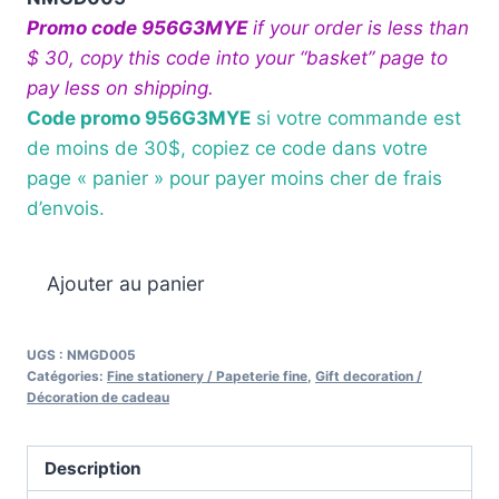
Promo code 956G3MYE
if your order is less than
$ 30, copy this code into your “basket” page to
pay less on shipping.
Code promo 956G3MYE
si votre commande est
de moins de 30$, copiez ce code dans votre
page « panier » pour payer moins cher de frais
d’envois.
quantité
Ajouter au panier
de
Gift
UGS :
NMGD005
decoration
Catégories:
Fine stationery / Papeterie fine
,
Gift decoration /
/
Décoration de cadeau
Décoration
de
Description
cadeau