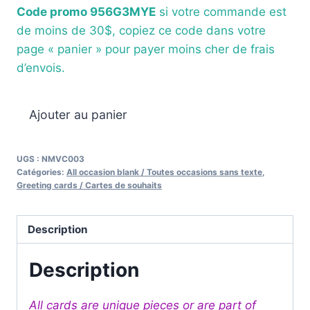
Code promo 956G3MYE
si votre commande est
de moins de 30$, copiez ce code dans votre
page « panier » pour payer moins cher de frais
d’envois.
quantité
Ajouter au panier
de
Card
UGS :
NMVC003
/
Catégories:
All occasion blank / Toutes occasions sans texte
,
Carte
Greeting cards / Cartes de souhaits
Description
Description
All cards are unique pieces or are part of