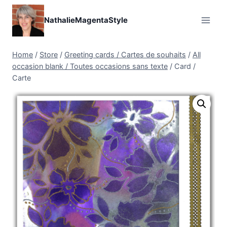
Skip
to
NathalieMagentaStyle
content
Home
/
Store
/
Greeting cards / Cartes de souhaits
/
All
occasion blank / Toutes occasions sans texte
/
Card /
Carte